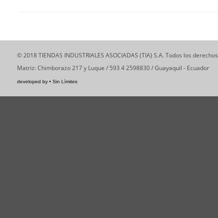
© 2018 TIENDAS INDUSTRIALES ASOCIADAS (TIA) S.A. Todos los derechos
Matriz: Chimborazo 217 y Luque / 593 4 2598830 / Guayaquil - Ecuador
developed by
•
Sin Límites